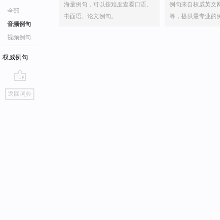
海量例句，可以按难度查看口语、
例句来自权威英文
全部
书面语、论文例句。
等，提供最专业的
音频例句
视频例句
权威例句
go
返回词典
top