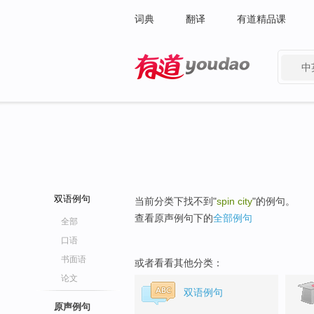
词典
翻译
有道精品课
中
有道 - 网易旗下搜索
双语例句
当前分类下找不到"
spin city
"的例句。
查看原声例句下的
全部例句
全部
口语
书面语
或者看看其他分类：
论文
双语例句
原声例句