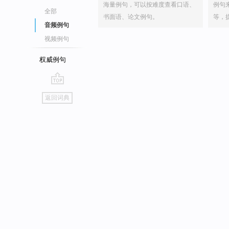
海量例句，可以按难度查看口语、
例句
全部
书面语、论文例句。
等，
音频例句
视频例句
权威例句
go
返回词典
top