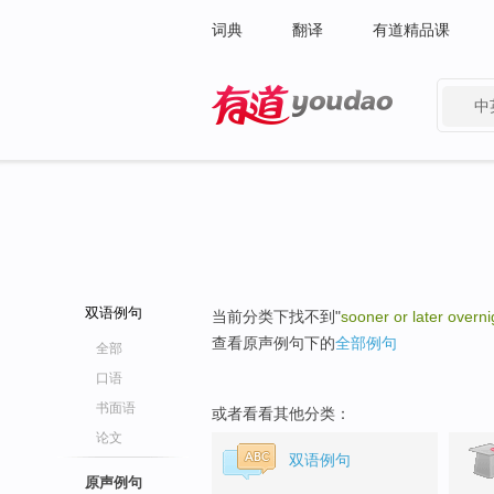
词典
翻译
有道精品课
中
有道 - 网易旗下搜索
双语例句
当前分类下找不到"
sooner or later overni
查看原声例句下的
全部例句
全部
口语
书面语
或者看看其他分类：
论文
双语例句
原声例句