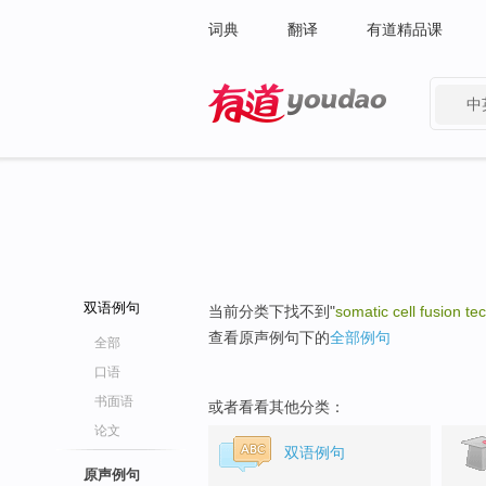
词典
翻译
有道精品课
中
有道 - 网易旗下搜索
双语例句
当前分类下找不到"
somatic cell fusion te
查看原声例句下的
全部例句
全部
口语
书面语
或者看看其他分类：
论文
双语例句
原声例句