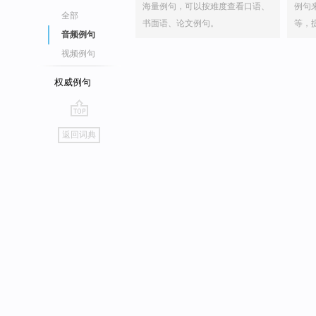
海量例句，可以按难度查看口语、
例句
全部
书面语、论文例句。
等，
音频例句
视频例句
权威例句
go
返回词典
top