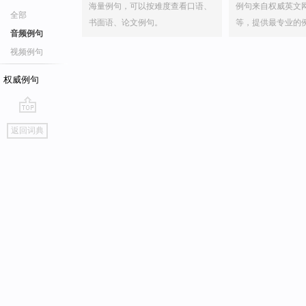
海量例句，可以按难度查看口语、
例句来自权威英文
全部
书面语、论文例句。
等，提供最专业的
音频例句
视频例句
权威例句
go
返回词典
top