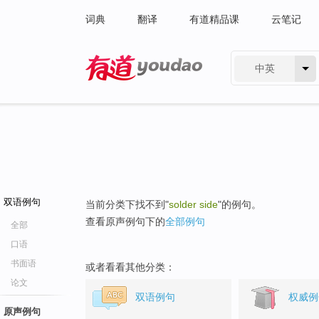
词典
翻译
有道精品课
云笔记
中英
有道 - 网易旗下搜索
双语例句
当前分类下找不到"
solder side
"的例句。
查看原声例句下的
全部例句
全部
口语
书面语
或者看看其他分类：
论文
双语例句
权威例
原声例句