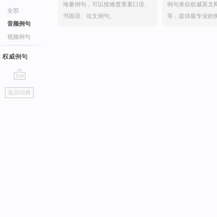
海量例句，可以按难度查看口语、
例句来自权威英文
全部
书面语、论文例句。
等，提供最专业的
音频例句
视频例句
权威例句
go
返回词典
top