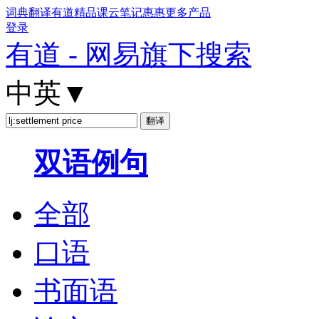
词典
翻译
有道精品课
云笔记
惠惠
更多产品
登录
有道 - 网易旗下搜索
中英
▼
双语例句
全部
口语
书面语