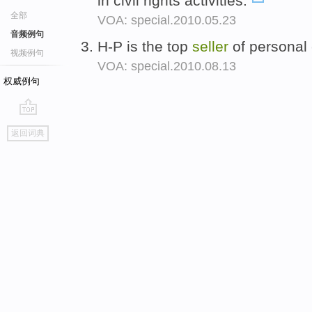
in civil rights activities.
全部
VOA: special.2010.05.23
音频例句
H-P is the top
seller
of personal
视频例句
VOA: special.2010.08.13
权威例句
go
返回词典
top