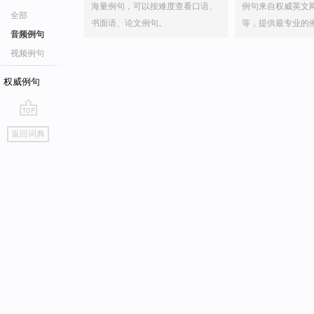
海量例句，可以按难度查看口语、
例句来自权威英文
全部
书面语、论文例句。
等，提供最专业的
音频例句
视频例句
权威例句
go
返回词典
top