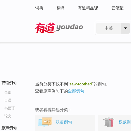
词典
翻译
有道精品课
云笔记
中英
有道 - 网易旗下搜索
双语例句
当前分类下找不到"
saw-toothed
"的例句。
查看原声例句下的
全部例句
全部
口语
书面语
或者看看其他分类：
论文
双语例句
权威例
原声例句