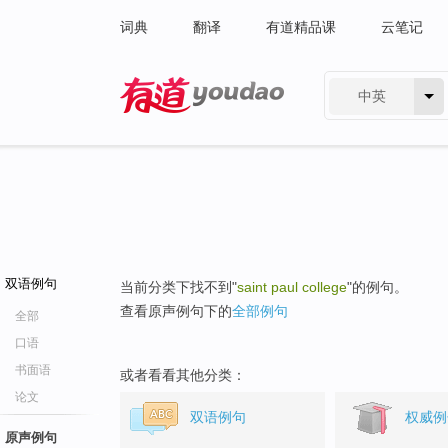
词典
翻译
有道精品课
云笔记
中英
有道 - 网易旗下搜索
双语例句
当前分类下找不到"
saint paul college
"的例句。
查看原声例句下的
全部例句
全部
口语
书面语
或者看看其他分类：
论文
双语例句
权威例
原声例句