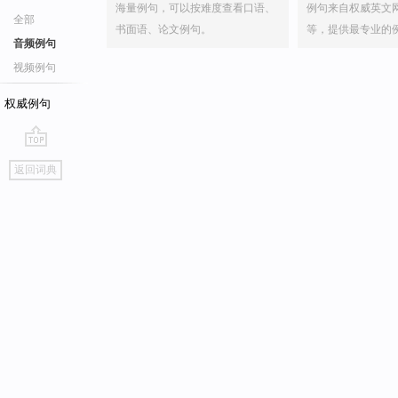
海量例句，可以按难度查看口语、
例句来自权威英文
全部
书面语、论文例句。
等，提供最专业的
音频例句
视频例句
权威例句
go
返回词典
top