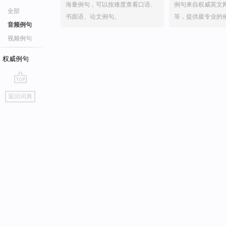
海量例句，可以按难度查看口语、
例句来自权威英文
全部
书面语、论文例句。
等，提供最专业的
音频例句
视频例句
权威例句
go
返回词典
top