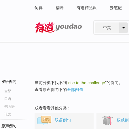
词典
翻译
有道精品课
云笔记
中英
有道 - 网易旗下搜索
双语例句
当前分类下找不到"
rise to the challenge
"的例句。
查看原声例句下的
全部例句
全部
口语
书面语
或者看看其他分类：
论文
双语例句
权威例
原声例句