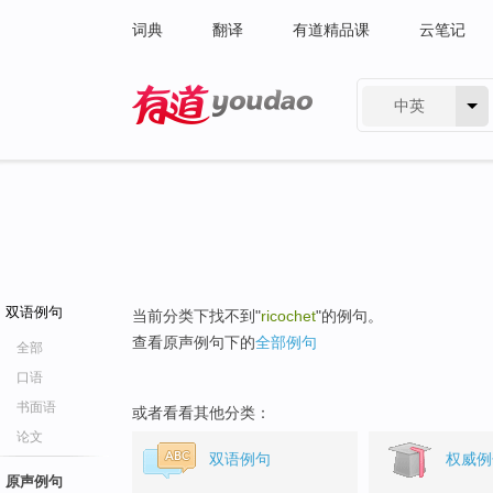
词典
翻译
有道精品课
云笔记
中英
有道 - 网易旗下搜索
双语例句
当前分类下找不到"
ricochet
"的例句。
查看原声例句下的
全部例句
全部
口语
书面语
或者看看其他分类：
论文
双语例句
权威例
原声例句