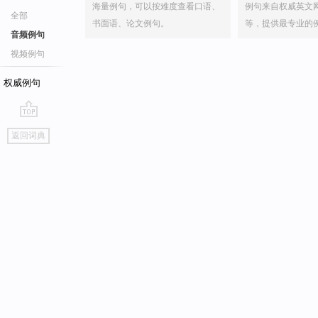
海量例句，可以按难度查看口语、
例句来自权威英文
全部
书面语、论文例句。
等，提供最专业的
音频例句
视频例句
权威例句
go
返回词典
top