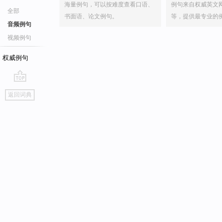
海量例句，可以按难度查看口语、
例句来自权威英文
全部
书面语、论文例句。
等，提供最专业的
音频例句
视频例句
权威例句
go
返回词典
top