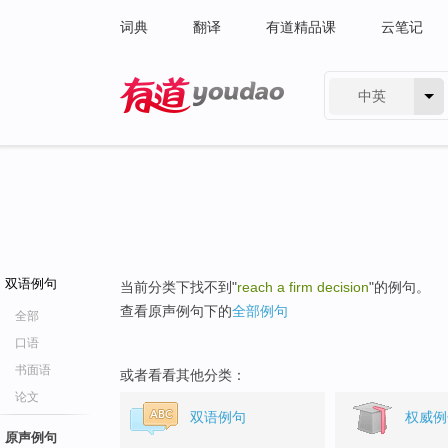
词典
翻译
有道精品课
云笔记
中英
有道 - 网易旗下搜索
双语例句
当前分类下找不到"
reach a firm decision
"的例句。
查看原声例句下的
全部例句
全部
口语
书面语
或者看看其他分类：
论文
双语例句
权威例
原声例句