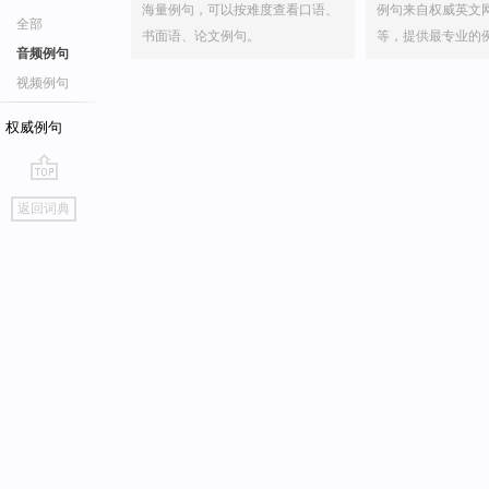
海量例句，可以按难度查看口语、
例句来自权威英文
全部
书面语、论文例句。
等，提供最专业的
音频例句
视频例句
权威例句
go
返回词典
top