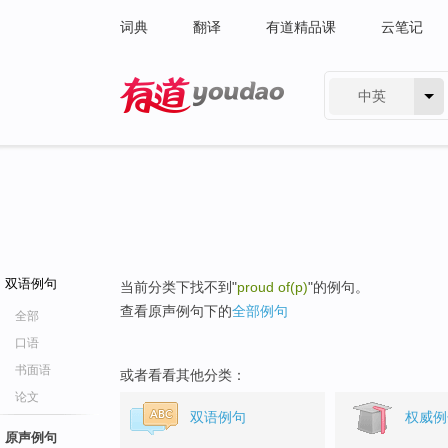
词典
翻译
有道精品课
云笔记
中英
有道 - 网易旗下搜索
双语例句
当前分类下找不到"
proud of(p)
"的例句。
查看原声例句下的
全部例句
全部
口语
书面语
或者看看其他分类：
论文
双语例句
权威例
原声例句