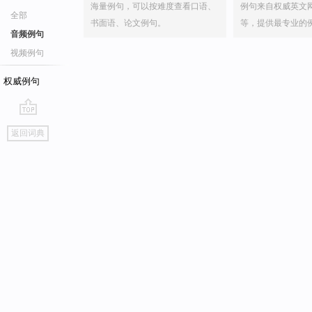
海量例句，可以按难度查看口语、
例句来自权威英文
全部
书面语、论文例句。
等，提供最专业的
音频例句
视频例句
权威例句
go
返回词典
top