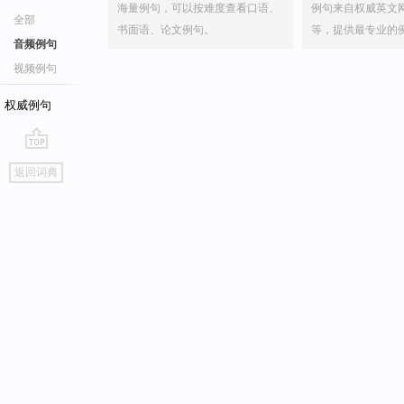
海量例句，可以按难度查看口语、
例句来自权威英文
全部
书面语、论文例句。
等，提供最专业的
音频例句
视频例句
权威例句
go
返回词典
top