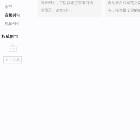
海量例句，可以按难度查看口语、
例句来自权威英文
全部
书面语、论文例句。
等，提供最专业的
音频例句
视频例句
权威例句
go
返回词典
top