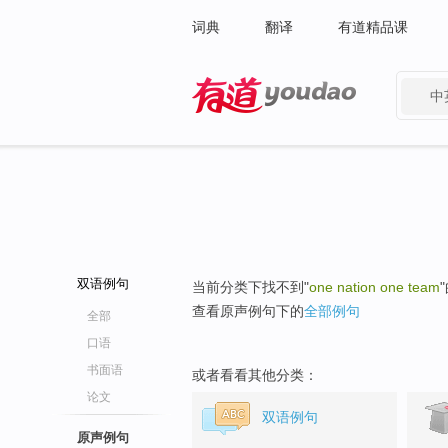
词典
翻译
有道精品课
中
有道 - 网易旗下搜索
双语例句
当前分类下找不到"
one nation one team
查看原声例句下的
全部例句
全部
口语
书面语
或者看看其他分类：
论文
双语例句
原声例句