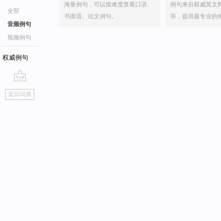
海量例句，可以按难度查看口语、
例句来自权威英文
全部
书面语、论文例句。
等，提供最专业的
音频例句
视频例句
权威例句
go
返回词典
top