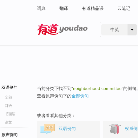
词典
翻译
有道精品课
云笔记
中英
有道 - 网易旗下搜索
双语例句
当前分类下找不到"
neighborhood committee
"的例句
查看原声例句下的
全部例句
全部
口语
书面语
或者看看其他分类：
论文
双语例句
权威例
原声例句