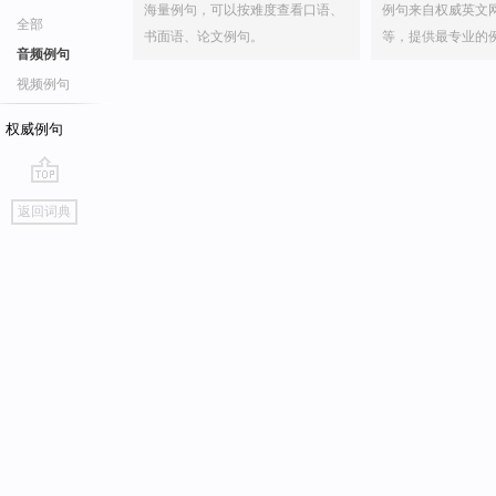
海量例句，可以按难度查看口语、
例句来自权威英文
全部
书面语、论文例句。
等，提供最专业的
音频例句
视频例句
权威例句
go
返回词典
top