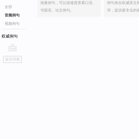
海量例句，可以按难度查看口语、
例句来自权威英文
全部
书面语、论文例句。
等，提供最专业的
音频例句
视频例句
权威例句
go
返回词典
top