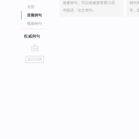
海量例句，可以按难度查看口语、
例句
全部
书面语、论文例句。
等，
音频例句
视频例句
权威例句
go
返回词典
top