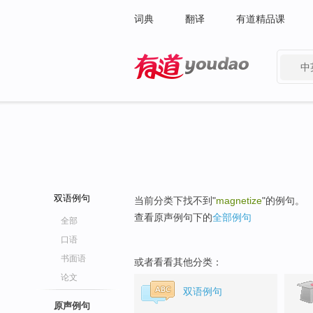
词典
翻译
有道精品课
中
有道 - 网易旗下搜索
双语例句
当前分类下找不到"
magnetize
"的例句。
查看原声例句下的
全部例句
全部
口语
书面语
或者看看其他分类：
论文
双语例句
原声例句