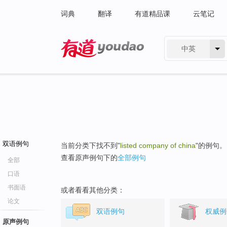
词典
翻译
有道精品课
云笔记
中英
有道 - 网易旗下搜索
双语例句
当前分类下找不到"
listed company of china
"的例句。
查看原声例句下的
全部例句
全部
口语
书面语
或者看看其他分类：
论文
双语例句
权威例
原声例句