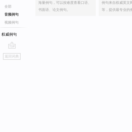
海量例句，可以按难度查看口语、
例句来自权威英文
全部
书面语、论文例句。
等，提供最专业的
音频例句
视频例句
权威例句
go
返回词典
top