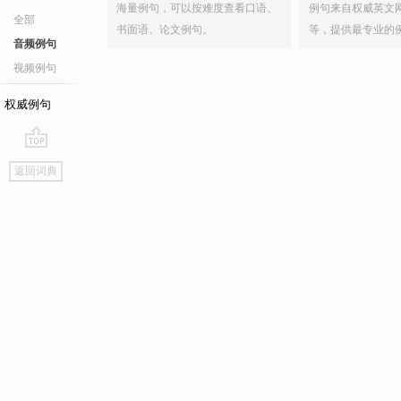
海量例句，可以按难度查看口语、
例句来自权威英文
全部
书面语、论文例句。
等，提供最专业的
音频例句
视频例句
权威例句
go
返回词典
top