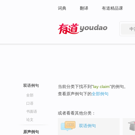
词典
翻译
有道精品课
中
有道 - 网易旗下搜索
双语例句
当前分类下找不到"
lay claim
"的例句。
查看原声例句下的
全部例句
全部
口语
书面语
或者看看其他分类：
论文
双语例句
原声例句