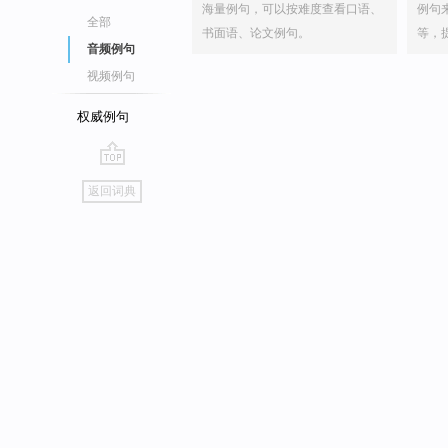
海量例句，可以按难度查看口语、
例句
全部
书面语、论文例句。
等，
音频例句
视频例句
权威例句
go
返回词典
top