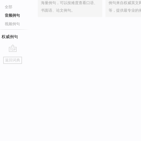
海量例句，可以按难度查看口语、
例句来自权威英文
全部
书面语、论文例句。
等，提供最专业的
音频例句
视频例句
权威例句
go
返回词典
top