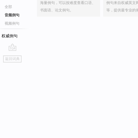
海量例句，可以按难度查看口语、
例句来自权威英文
全部
书面语、论文例句。
等，提供最专业的
音频例句
视频例句
权威例句
go
返回词典
top