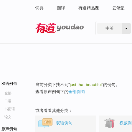
词典
翻译
有道精品课
云笔记
中英
有道 - 网易旗下搜索
双语例句
当前分类下找不到"
just that beautiful
"的例句。
查看原声例句下的
全部例句
全部
口语
书面语
或者看看其他分类：
论文
双语例句
权威例
原声例句