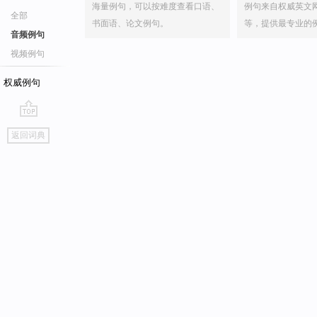
海量例句，可以按难度查看口语、
例句来自权威英文
全部
书面语、论文例句。
等，提供最专业的
音频例句
视频例句
权威例句
go
返回词典
top