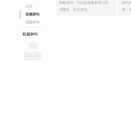
海量例句，可以按难度查看口语、
例句
全部
书面语、论文例句。
等，
音频例句
视频例句
权威例句
go
返回词典
top