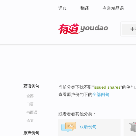
词典
翻译
有道精品课
中
有道 - 网易旗下搜索
双语例句
当前分类下找不到"
issued shares
"的例句
查看原声例句下的
全部例句
全部
口语
书面语
或者看看其他分类：
论文
双语例句
原声例句