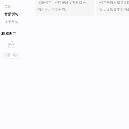
海量例句，可以按难度查看口语、
例句来自权威英文
全部
书面语、论文例句。
等，提供最专业的
音频例句
视频例句
权威例句
go
返回词典
top