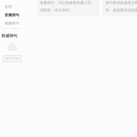
海量例句，可以按难度查看口语、
例句来自权威英文
全部
书面语、论文例句。
等，提供最专业的
音频例句
视频例句
权威例句
go
返回词典
top