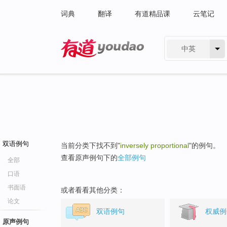
词典
翻译
有道精品课
云笔记
中英
有道 - 网易旗下搜索
双语例句
当前分类下找不到"
inversely proportional
"的例句。
查看原声例句下的
全部例句
全部
口语
书面语
或者看看其他分类：
论文
双语例句
权威例
原声例句