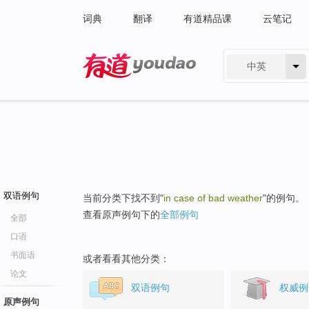
词典
翻译
有道精品课
云笔记
中英
有道 - 网易旗下搜索
双语例句
当前分类下找不到"
in case of bad weather
"的例句。
查看原声例句下的
全部例句
全部
口语
书面语
或者看看其他分类：
论文
双语例句
权威例
原声例句