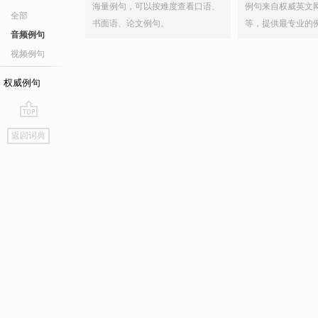
海量例句，可以按难度查看口语、
例句来自权威英文
全部
书面语、论文例句。
等，提供最专业的
音频例句
视频例句
权威例句
go
返回词典
top