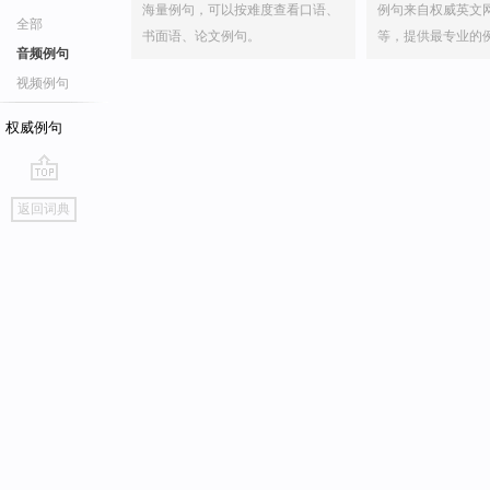
海量例句，可以按难度查看口语、
例句来自权威英文
全部
书面语、论文例句。
等，提供最专业的
音频例句
视频例句
权威例句
go
返回词典
top