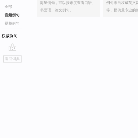
海量例句，可以按难度查看口语、
例句来自权威英文
全部
书面语、论文例句。
等，提供最专业的
音频例句
视频例句
权威例句
go
返回词典
top