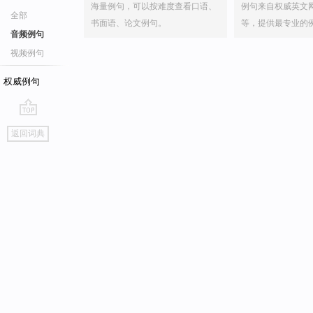
海量例句，可以按难度查看口语、
例句来自权威英文
全部
书面语、论文例句。
等，提供最专业的
音频例句
视频例句
权威例句
go
返回词典
top