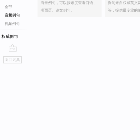
海量例句，可以按难度查看口语、
例句来自权威英文
全部
书面语、论文例句。
等，提供最专业的
音频例句
视频例句
权威例句
go
返回词典
top