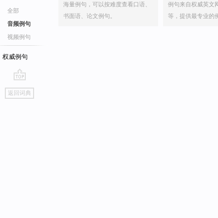
海量例句，可以按难度查看口语、
例句来自权威英文
全部
书面语、论文例句。
等，提供最专业的
音频例句
视频例句
权威例句
go
返回词典
top