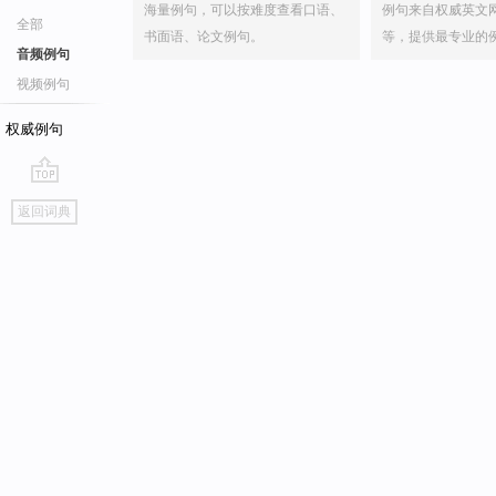
海量例句，可以按难度查看口语、
例句来自权威英文
全部
书面语、论文例句。
等，提供最专业的
音频例句
视频例句
权威例句
go
返回词典
top