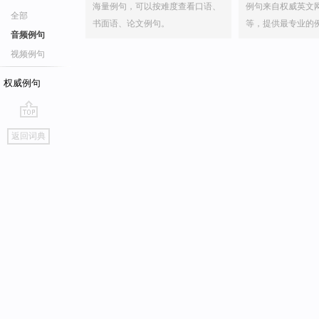
海量例句，可以按难度查看口语、
例句来自权威英文
全部
书面语、论文例句。
等，提供最专业的
音频例句
视频例句
权威例句
go
返回词典
top