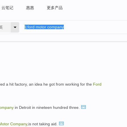
云笔记
惠惠
更多产品
英
ed a hit factory, an idea he got from working for the
Ford
ompany
in Detroit in nineteen hundred three.
Motor
Company
,is not taking aid.