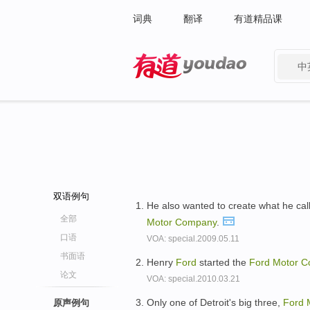
词典
翻译
有道精品课
中
有道 - 网易旗下搜索
双语例句
He also wanted to create what he call
全部
Motor
Company
.
口语
VOA: special.2009.05.11
书面语
Henry
Ford
started the
Ford
Motor
C
论文
VOA: special.2010.03.21
Only one of Detroit's big three,
Ford
原声例句