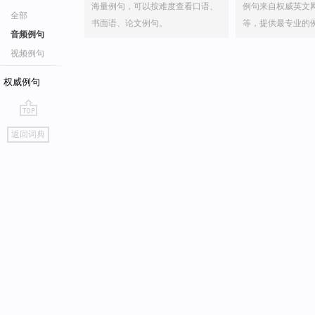
海量例句，可以按难度查看口语、
例句来自权威英文
全部
书面语、论文例句。
等，提供最专业的
音频例句
视频例句
权威例句
go
返回词典
top