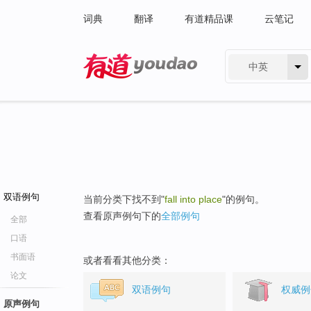
词典
翻译
有道精品课
云笔记
中英
有道 - 网易旗下搜索
双语例句
当前分类下找不到"
fall into place
"的例句。
查看原声例句下的
全部例句
全部
口语
书面语
或者看看其他分类：
论文
双语例句
权威例
原声例句