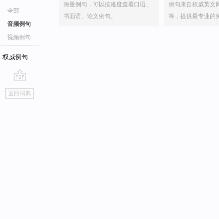
海量例句，可以按难度查看口语、
例句来自权威英文
全部
书面语、论文例句。
等，提供最专业的
音频例句
视频例句
权威例句
go
返回词典
top