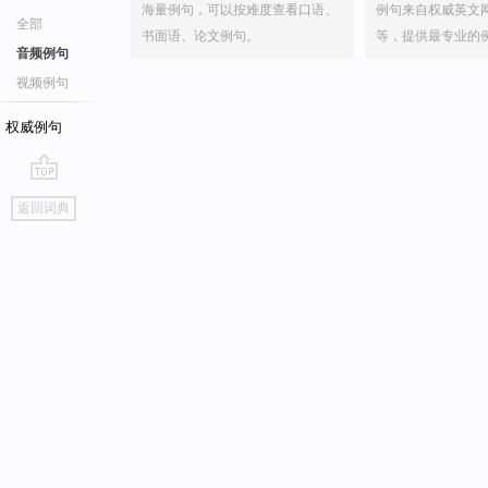
海量例句，可以按难度查看口语、
例句来自权威英文
全部
书面语、论文例句。
等，提供最专业的
音频例句
视频例句
权威例句
go
返回词典
top