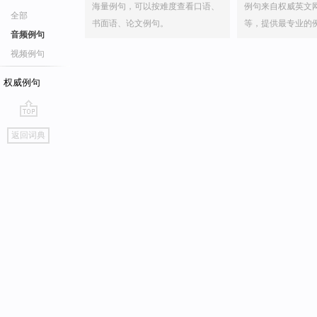
海量例句，可以按难度查看口语、
例句来自权威英文
全部
书面语、论文例句。
等，提供最专业的
音频例句
视频例句
权威例句
go
返回词典
top