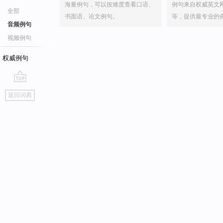
海量例句，可以按难度查看口语、
例句来自权威英文
全部
书面语、论文例句。
等，提供最专业的
音频例句
视频例句
权威例句
go
返回词典
top