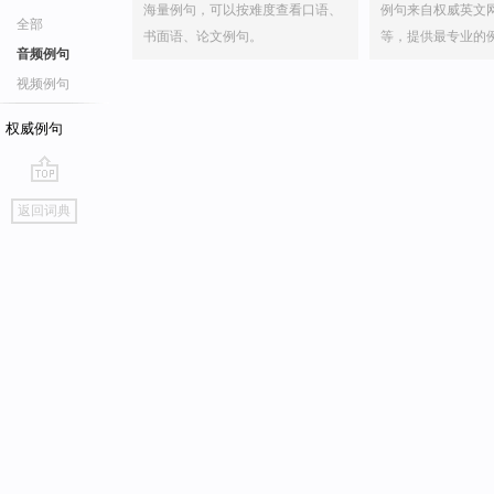
海量例句，可以按难度查看口语、
例句来自权威英文
全部
书面语、论文例句。
等，提供最专业的
音频例句
视频例句
权威例句
go
返回词典
top