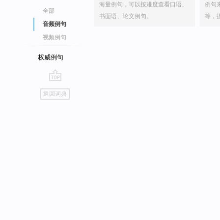
海量例句，可以按难度查看口语、
例句
全部
书面语、论文例句。
等，
音频例句
视频例句
权威例句
go
返回词典
top