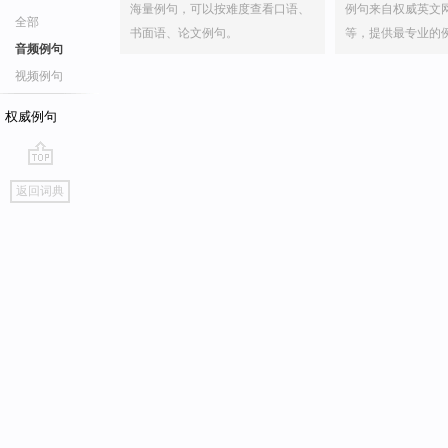
海量例句，可以按难度查看口语、
例句来自权威英文
全部
书面语、论文例句。
等，提供最专业的
音频例句
视频例句
权威例句
go
返回词典
top