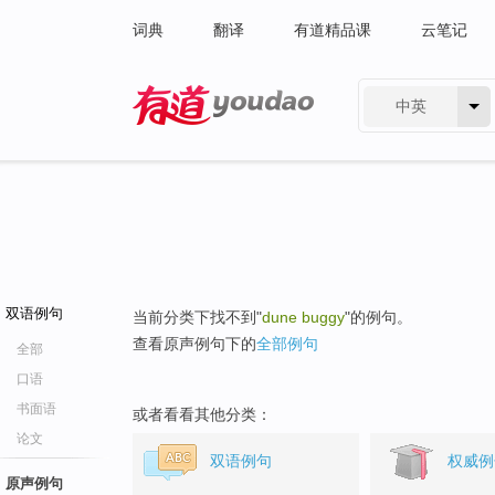
词典
翻译
有道精品课
云笔记
中英
有道 - 网易旗下搜索
双语例句
当前分类下找不到"
dune buggy
"的例句。
查看原声例句下的
全部例句
全部
口语
书面语
或者看看其他分类：
论文
双语例句
权威例
原声例句