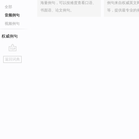
海量例句，可以按难度查看口语、
例句来自权威英文
全部
书面语、论文例句。
等，提供最专业的
音频例句
视频例句
权威例句
go
返回词典
top