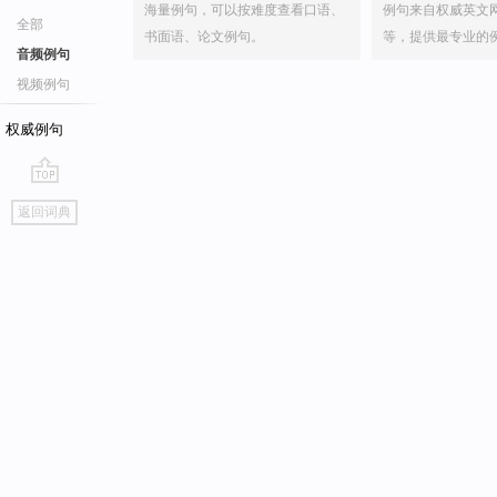
海量例句，可以按难度查看口语、
例句来自权威英文
全部
书面语、论文例句。
等，提供最专业的
音频例句
视频例句
权威例句
go
返回词典
top