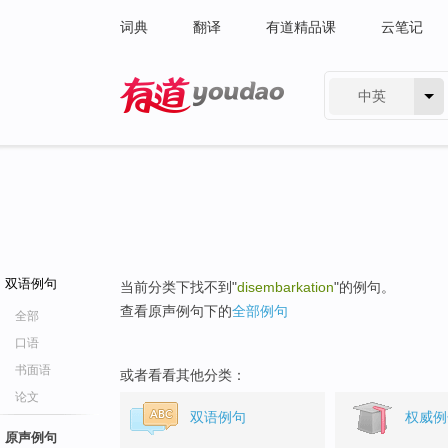
词典
翻译
有道精品课
云笔记
中英
有道 - 网易旗下搜索
双语例句
当前分类下找不到"
disembarkation
"的例句。
查看原声例句下的
全部例句
全部
口语
书面语
或者看看其他分类：
论文
双语例句
权威例
原声例句